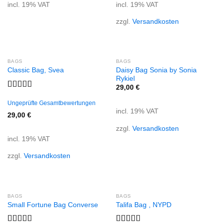
incl. 19% VAT
incl. 19% VAT
zzgl.
Versandkosten
BAGS
BAGS
Daisy Bag Sonia by Sonia
Classic Bag, Svea
Rykiel
29,00
€
Rated
3.50
out
Ungeprüfte Gesamtbewertungen
incl. 19% VAT
of 5
29,00
€
zzgl.
Versandkosten
incl. 19% VAT
zzgl.
Versandkosten
BAGS
BAGS
Small Fortune Bag Converse
Talifa Bag , NYPD