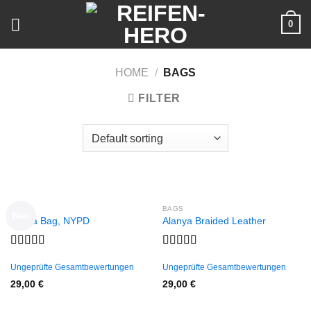
Skip
0
to
content
HOME
/
BAGS
FILTER
BAGS
BAGS
Neu
Adelia Bag, NYPD
Alanya Braided Leather
Rated
Rated
4.00
out
4.00
out
Ungeprüfte Gesamtbewertungen
Ungeprüfte Gesamtbewertungen
of 5
of 5
29,00
€
29,00
€