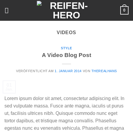
Skip
0
to
content
VIDEOS
STYLE
A Video Blog Post
VERÖFFENTLICHT AM
1. JANUAR 2014
VON
THEREALHANS
01
Jan.
Lorem ipsum dolor sit amet, consectetur adipiscing elit. In
sed vulputate massa. Fusce ante magna, iaculis ut purus
ut, facilisis ultrices nibh. Quisque commodo nunc eget
tortor dapibus, et tristique magna convallis. Phasellus
egestas nunc eu venenatis vehicula. Phasellus et magna