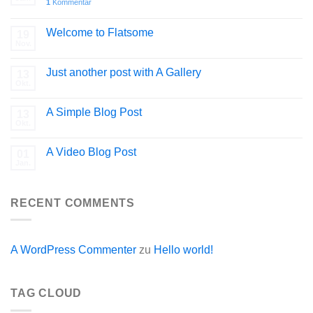
1
Kommentar
Welcome to Flatsome
19
Nov.
Just another post with A Gallery
13
Okt.
A Simple Blog Post
13
Okt.
A Video Blog Post
01
Jan.
RECENT COMMENTS
A WordPress Commenter
zu
Hello world!
TAG CLOUD