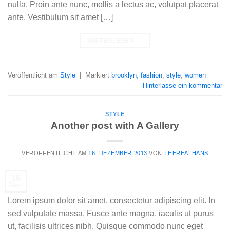
nulla. Proin ante nunc, mollis a lectus ac, volutpat placerat
ante. Vestibulum sit amet […]
WEITERLESEN
→
Veröffentlicht am
Style
|
Markiert
brooklyn
,
fashion
,
style
,
women
Hinterlasse ein kommentar
STYLE
Another post with A Gallery
VERÖFFENTLICHT AM
16. DEZEMBER 2013
VON
THEREALHANS
16
Dez.
Lorem ipsum dolor sit amet, consectetur adipiscing elit. In
sed vulputate massa. Fusce ante magna, iaculis ut purus
ut, facilisis ultrices nibh. Quisque commodo nunc eget