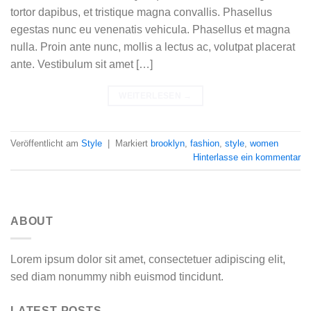
tortor dapibus, et tristique magna convallis. Phasellus
egestas nunc eu venenatis vehicula. Phasellus et magna
nulla. Proin ante nunc, mollis a lectus ac, volutpat placerat
ante. Vestibulum sit amet […]
WEITERLESEN
→
Veröffentlicht am
Style
|
Markiert
brooklyn
,
fashion
,
style
,
women
Hinterlasse ein kommentar
ABOUT
Lorem ipsum dolor sit amet, consectetuer adipiscing elit,
sed diam nonummy nibh euismod tincidunt.
LATEST POSTS