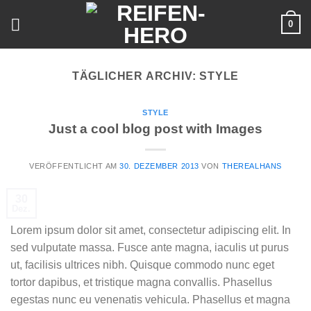
Skip
0
to
content
TÄGLICHER ARCHIV:
STYLE
STYLE
Just a cool blog post with Images
VERÖFFENTLICHT AM
30. DEZEMBER 2013
VON
THEREALHANS
30
Dez.
Lorem ipsum dolor sit amet, consectetur adipiscing elit. In
sed vulputate massa. Fusce ante magna, iaculis ut purus
ut, facilisis ultrices nibh. Quisque commodo nunc eget
tortor dapibus, et tristique magna convallis. Phasellus
egestas nunc eu venenatis vehicula. Phasellus et magna