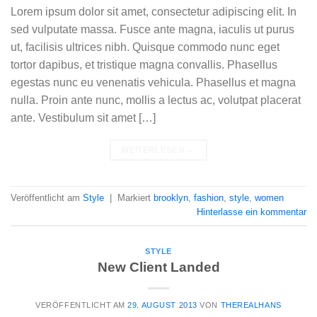
Lorem ipsum dolor sit amet, consectetur adipiscing elit. In
sed vulputate massa. Fusce ante magna, iaculis ut purus
ut, facilisis ultrices nibh. Quisque commodo nunc eget
tortor dapibus, et tristique magna convallis. Phasellus
egestas nunc eu venenatis vehicula. Phasellus et magna
nulla. Proin ante nunc, mollis a lectus ac, volutpat placerat
ante. Vestibulum sit amet […]
WEITERLESEN
→
Veröffentlicht am
Style
|
Markiert
brooklyn
,
fashion
,
style
,
women
Hinterlasse ein kommentar
STYLE
New Client Landed
VERÖFFENTLICHT AM
29. AUGUST 2013
VON
THEREALHANS