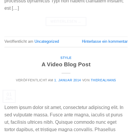
processus dynamicus Typi non habent claritatem insitam;
est […]
WEITERLESEN
→
Veröffentlicht am
Uncategorized
Hinterlasse ein kommentar
STYLE
A Video Blog Post
VERÖFFENTLICHT AM
1. JANUAR 2014
VON
THEREALHANS
01
Jan.
Lorem ipsum dolor sit amet, consectetur adipiscing elit. In
sed vulputate massa. Fusce ante magna, iaculis ut purus
ut, facilisis ultrices nibh. Quisque commodo nunc eget
tortor dapibus, et tristique magna convallis. Phasellus