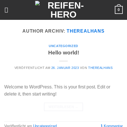
Skip
0
to
content
AUTHOR ARCHIV:
THEREALHANS
UNCATEGORIZED
Hello world!
VERÖFFENTLICHT AM
26. JANUAR 2023
VON
THEREALHANS
Welcome to WordPress. This is your first post. Edit or
delete it, then start writing!
WEITERLESEN
→
Veröffentlicht am
Uncategorized
1
Kommentar