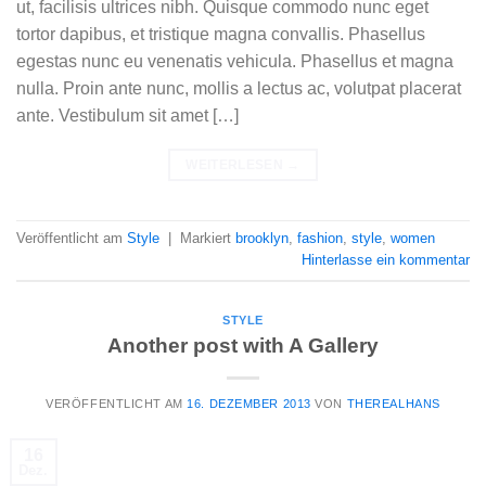
ut, facilisis ultrices nibh. Quisque commodo nunc eget
tortor dapibus, et tristique magna convallis. Phasellus
egestas nunc eu venenatis vehicula. Phasellus et magna
nulla. Proin ante nunc, mollis a lectus ac, volutpat placerat
ante. Vestibulum sit amet […]
WEITERLESEN
→
Veröffentlicht am
Style
|
Markiert
brooklyn
,
fashion
,
style
,
women
Hinterlasse ein kommentar
STYLE
Another post with A Gallery
VERÖFFENTLICHT AM
16. DEZEMBER 2013
VON
THEREALHANS
16
Dez.