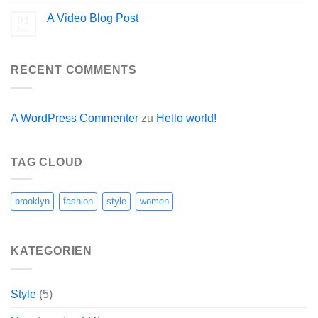
A Video Blog Post
01
Jan.
RECENT COMMENTS
A WordPress Commenter
zu
Hello world!
TAG CLOUD
brooklyn
fashion
style
women
KATEGORIEN
Style
(5)