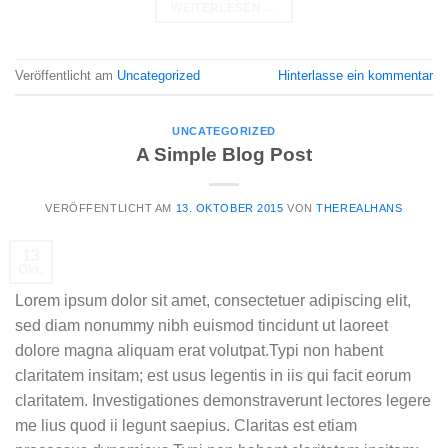
WEITERLESEN
→
Veröffentlicht am
Uncategorized
Hinterlasse ein kommentar
UNCATEGORIZED
A Simple Blog Post
VERÖFFENTLICHT AM
13. OKTOBER 2015
VON
THEREALHANS
13
Okt.
Lorem ipsum dolor sit amet, consectetuer adipiscing elit,
sed diam nonummy nibh euismod tincidunt ut laoreet
dolore magna aliquam erat volutpat.Typi non habent
claritatem insitam; est usus legentis in iis qui facit eorum
claritatem. Investigationes demonstraverunt lectores legere
me lius quod ii legunt saepius. Claritas est etiam