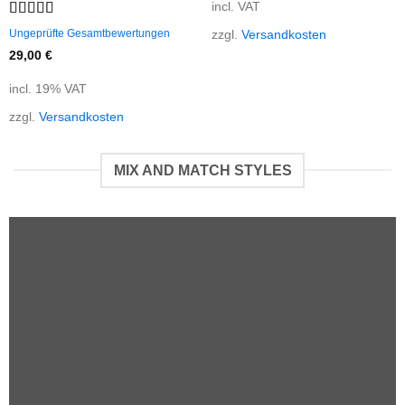
incl. VAT
Rated
zzgl.
Versandkosten
Ungeprüfte Gesamtbewertungen
3.67
out
29,00
€
of 5
incl. 19% VAT
zzgl.
Versandkosten
MIX AND MATCH STYLES