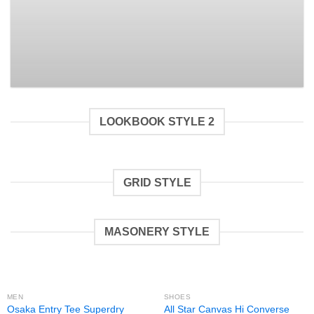
Rated
Ungeprüfte Gesamtbewertungen
3.50
out
29,00
€
29,00
€
of 5
LOOKBOOK STYLE 2
GRID STYLE
MASONERY STYLE
MEN
SHOES
Osaka Entry Tee Superdry
All Star Canvas Hi Converse