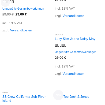
Neu
Rated
incl. 19% VAT
Ungeprüfte Gesamtbewertungen
3.50
out
29,00
€
29,00
€
of 5
zzgl.
Versandkosten
incl. 19% VAT
zzgl.
Versandkosten
JEANS
Lucy Slim Jeans Noisy May
Rated
Ungeprüfte Gesamtbewertungen
3.00
29,00
€
out of
5
incl. 19% VAT
zzgl.
Versandkosten
OUT OF STOCK
MEN
MEN
Neu
SS Crew California Sub River
Land Tee Jack & Jones
Island