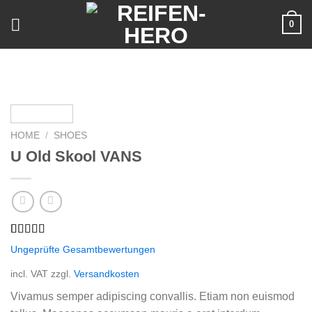
Skip
0
to
content
HOME
/
SHOES
U Old Skool VANS
Rated
3
Ungeprüfte Gesamtbewertungen
3.67
out
of 5
incl. VAT
zzgl.
Versandkosten
based on
customer
Vivamus semper adipiscing convallis. Etiam non euismod
ratings