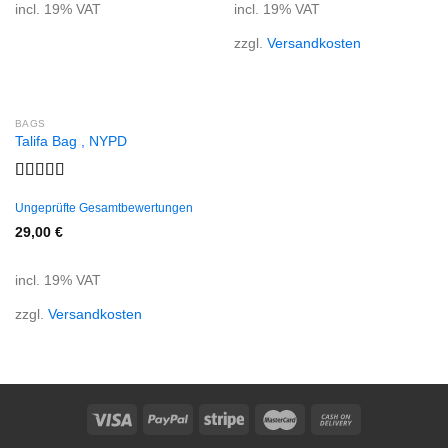
incl. 19% VAT
incl. 19% VAT
zzgl.
Versandkosten
BAGS
Talifa Bag , NYPD
Rated
4.00
out
Ungeprüfte Gesamtbewertungen
of 5
29,00
€
incl. 19% VAT
zzgl.
Versandkosten