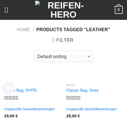
Skip
0
to
content
HOME
/
PRODUCTS TAGGED “LEATHER”
FILTER
BAGS
BAGS
Neu
Adelia Bag, NYPD
Classic Bag, Svea
Rated
Rated
4.00
out
3.50
out
Ungeprüfte Gesamtbewertungen
Ungeprüfte Gesamtbewertungen
of 5
of 5
29,00
€
29,00
€