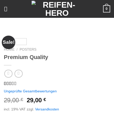
Skip
0
to
content
Sale!
HOME
/
POSTERS
Premium Quality
Rated
2
Ungeprüfte Gesamtbewertungen
2.00
out
29,00
29,00
€
€
of 5
based
incl. 19% VAT
zzgl.
Versandkosten
on