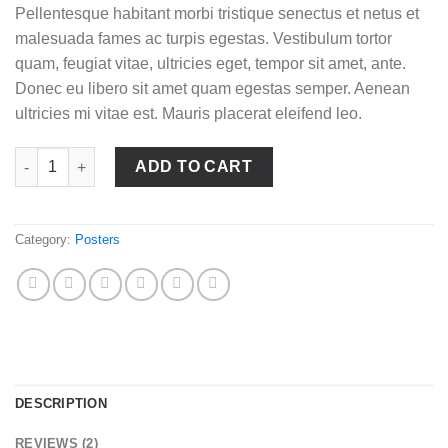
customer
Pellentesque habitant morbi tristique senectus et netus et
ratings
malesuada fames ac turpis egestas. Vestibulum tortor
quam, feugiat vitae, ultricies eget, tempor sit amet, ante.
Donec eu libero sit amet quam egestas semper. Aenean
ultricies mi vitae est. Mauris placerat eleifend leo.
Premium Quality quantity
ADD TO CART
Category:
Posters
DESCRIPTION
REVIEWS (2)