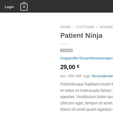
0
Login
HOME
/
CLOTHING
/
HOODI
Patient Ninja
Rated
3
4.67
Ungeprüfte Gesamtbewertungen
out of 5
based on
29,00
€
customer
ratings
incl. 19% VAT
zzgl.
Versandkost
Pellentesque habitant morbi t
et netus et malesuada fames 
egestas. Vestibulum tortor qua
ultricies eget, tempor sit ame
libero sit amet quam egesta