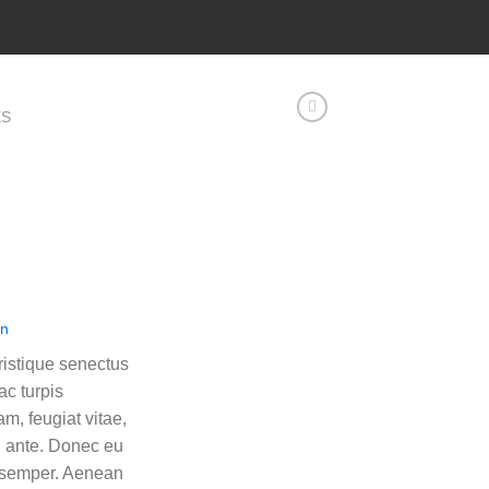
ES
en
ristique senectus
ac turpis
m, feugiat vitae,
t, ante. Donec eu
s semper. Aenean