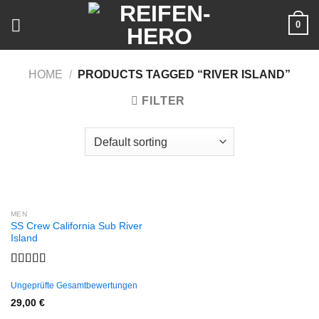
Skip
0
to
content
HOME
/
PRODUCTS TAGGED “RIVER ISLAND”
FILTER
MEN
SS Crew California Sub River
Island
Rated
3.67
out
Ungeprüfte Gesamtbewertungen
of 5
29,00
€