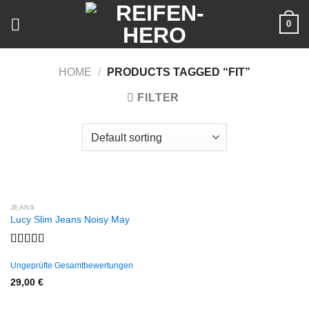
Skip
0
to
content
HOME
/
PRODUCTS TAGGED “FIT”
FILTER
JEANS
Lucy Slim Jeans Noisy May
Rated
3.00
Ungeprüfte Gesamtbewertungen
out of
29,00
€
5