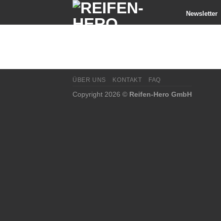
Skip
Newsletter
to
content
ÜBER UNS
KONTAKT
FAQ
Copyright 2026 ©
Reifen-Hero GmbH